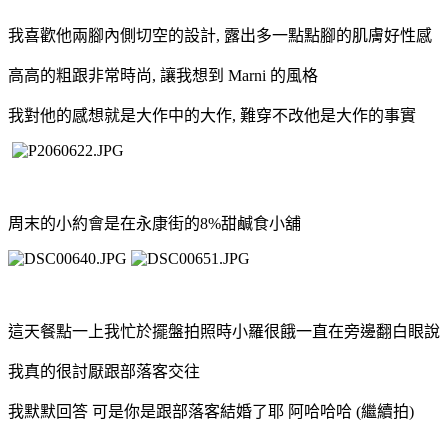
我喜歡他兩腳內側切空的設計, 露出多一點點腳的肌膚好性感
高高的粗跟非常時尚, 讓我想到 Marni 的風格
我對他的感想就是大作中的大作, 難穿不改他是大作的事實
周末的小約會是在永康街的8%甜鹹食小舖
這天餐點一上我忙於擺盤拍照時小羅很餓一直在旁邊翻白眼說
我真的很討厭跟部落客交往
我默默回答 可是你是跟部落客結婚了耶 阿哈哈哈 (繼續拍)