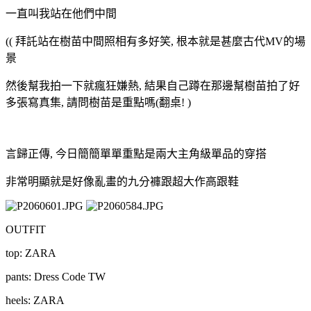
一直叫我站在他們中間
(( 拜託站在樹苗中間照相有多好笑, 根本就是甚麼古代MV的場
景
然後幫我拍一下就瘋狂嫌熱, 結果自己蹲在那邊幫樹苗拍了好
多張寫真集, 請問樹苗是重點嗎(翻桌! )
言歸正傳, 今日簡簡單單重點是兩大主角級單品的穿搭
非常明顯就是好像亂畫的九分褲跟超大作高跟鞋
OUTFIT
top: ZARA
pants: Dress Code TW
heels: ZARA