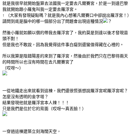
就是我很早就開始盤算去法國我一定要去凡爾賽宮，於是一到達巴黎
我就開始跟小羅鬼叫我一定要去羅浮宮。
↑ （大家有發現疑點嗎？就是我內心想著凡爾賽口中卻說出羅浮宮！）
請問到底是腦中的哪一個部分出了問題會出現這種情況
？
然後小羅就如願以償的帶我去羅浮宮了，我約莫是到達以後才發現苗
頭不對！
但是我也不敢說，因為我覺得這件事白癡到還蠻值得藏在心裡的。
所以我算是陰錯陽差的來到了羅浮宮，然後由於我們只在巴黎待兩天
的時間所以也沒有時間在去凡爾賽宮了
（哎呀～）
一從地鐵走出來就看到這棟，我們還很慌張想說羅浮宮呢羅浮宮呢？
怎麼沒有透明的金字塔？
結果發現他就是羅浮宮本人辣！！！
只是我們是位於它的背面（哎呀～真丟臉！）
一穿過這棟建築立刻海闊天空，