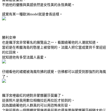
不過他的優雅與美感依然是女性美的永恆典範。
感覺有某一種歐洲model就是會長這樣。
勝利女神
也是羅浮宮非常著名的展覽品之一，看圍繞著他的人潮就知道。
當初是在希臘海島的懸崖上被發現的，法國人把它當成寶貝千里迢迢
的扛回來，
就知道他有多受法國人喜愛。
仔細看他的裙襬被海風吹拂的感覺，彷彿都可以感受到那強烈的海風
了。
羅浮宮裡最紅的絕對非蒙娜麗莎莫屬了。
這張照片是我用數位相機拉近再拉近才拍到的，
因為圍繞著他的人群真的可以用恐怖來形容。
之餘前面有一個圍欄就算幾道最前面也還是要與蒙娜麗莎相隔大約三