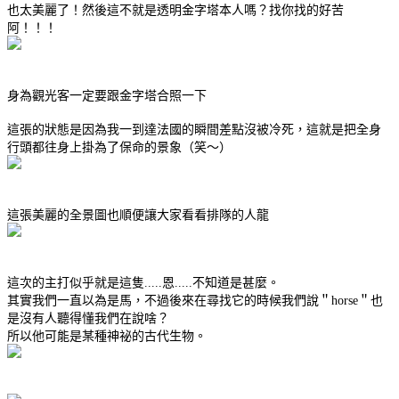
也太美麗了！然後這不就是透明金字塔本人嗎？找你找的好苦
阿！！！
身為觀光客一定要跟金字塔合照一下
這張的狀態是因為我一到達法國的瞬間差點沒被冷死，這就是把全身
行頭都往身上掛為了保命的景象（笑～）
這張美麗的全景圖也順便讓大家看看排隊的人龍
這次的主打似乎就是這隻.....恩.....不知道是甚麼。
其實我們一直以為是馬，不過後來在尋找它的時候我們說＂horse＂也
是沒有人聽得懂我們在說啥？
所以他可能是某種神祕的古代生物。