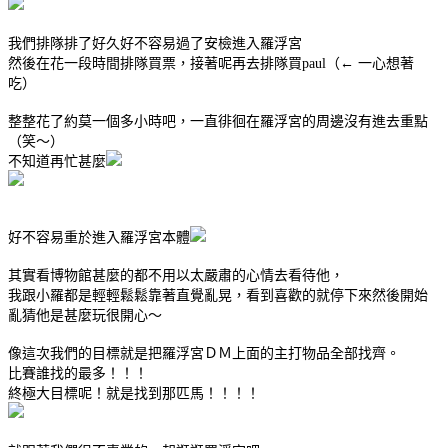
我們排隊排了好久好不容易過了安檢進入羅浮宮
然後在花一段時間排隊買票，接著呢再去排隊買paul（← 一心想著
吃）
整整花了約莫一個多小時吧，一直徘徊在羅浮宮的周邊沒有進去重點
（笑～）
不知道再忙甚麼
好不容易重於進入羅浮宮本體
其實看博物館甚麼的都不用以太嚴肅的心情去看待他，
我跟小羅都是輕輕鬆鬆靠著直覺亂晃，看到喜歡的就停下來然後開始
亂猜他是甚麼玩很開心～
像這次我們的目標就是把羅浮宮ＤＭ上面的主打物品全部找齊。
比賽誰找的最多！！！
終極大目標呢！就是找到那匹馬！！！！