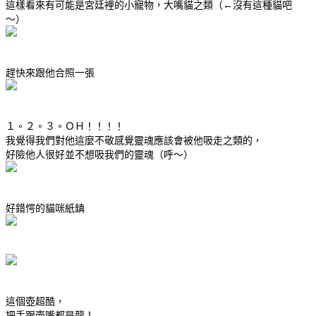
這樣看來有可能是宮廷裡的小寵物，大嘴貓之類（←沒有這種貓吧
～）
趕快來跟他合照一張
１。２。３。ＯＨ！！！！
我覺得我們對他這麼不敬感覺靈魂應該會被他吸走之類的，
好險他人很好並不想吸我們的靈魂（呼～）
好錯愕的貓咪紙鎮
這個壺超酷，
把手跟壺嘴都是龍！