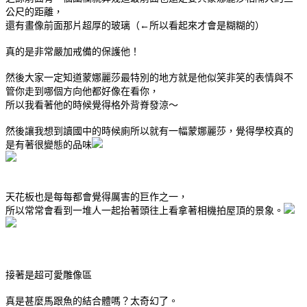
公尺的距離，
還有畫像前面那片超厚的玻璃（←所以看起來才會是糊糊的）
真的是非常嚴加戒備的保護他！
然後大家一定知道蒙娜麗莎最特別的地方就是他似笑非笑的表情與不
管你走到哪個方向他都好像在看你，
所以我看著他的時候覺得格外背脊發涼～
然後讓我想到讀國中的時候廁所以就有一幅蒙娜麗莎，覺得學校真的
是有著很變態的品味
天花板也是每每都會覺得厲害的巨作之一，
所以常常會看到一堆人一起抬著頭往上看拿著相機拍屋頂的景象。
接著是超可愛雕像區
真是甚麼馬跟魚的結合體嗎？太奇幻了。