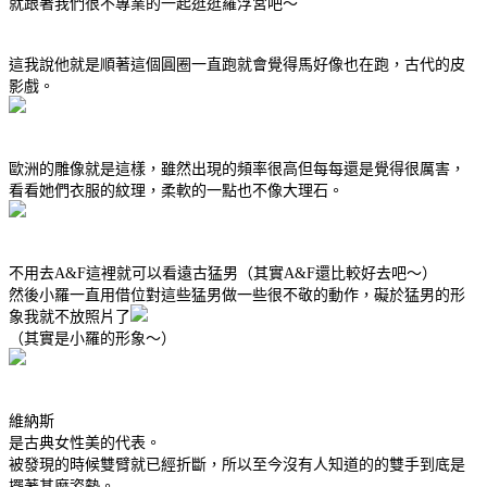
就跟著我們很不專業的一起逛逛羅浮宮吧～
這我說他就是順著這個圓圈一直跑就會覺得馬好像也在跑，古代的皮
影戲。
歐洲的雕像就是這樣，雖然出現的頻率很高但每每還是覺得很厲害，
看看她們衣服的紋理，柔軟的一點也不像大理石。
不用去A&F這裡就可以看遠古猛男（其實A&F還比較好去吧～）
然後小羅一直用借位對這些猛男做一些很不敬的動作，礙於猛男的形
象我就不放照片了
（其實是小羅的形象～）
維納斯
是古典女性美的代表。
被發現的時候雙臂就已經折斷，所以至今沒有人知道的的雙手到底是
擺著甚麼姿勢。