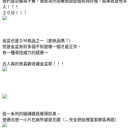
我們當初遍尋不著，我就突然指著她說這個長得好像，結果就是他本
人！！！
２０分！！！
金盆也是ＤＭ商品之一（是商品嗎？）
但是金盆有好多個不知道哪一個才是正宗，
有一種尋找威力的感覺～
古人真的很喜歡收藏金盆耶！！！
這一系列的磁磚牆我覺得好美，
很適合放一小片在廁所或是花園（←完全把這裡當家飾區再逛）