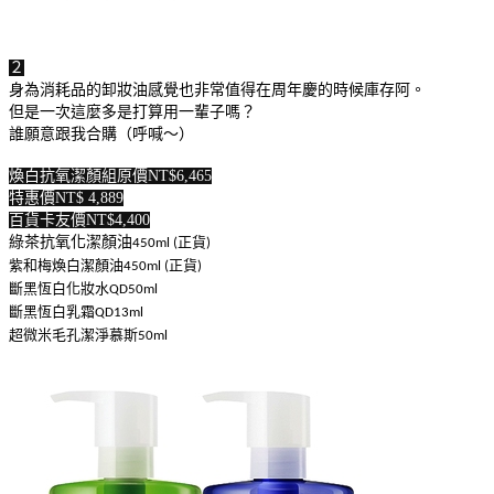
２
身為消耗品的卸妝油感覺也非常值得在周年慶的時候庫存阿。
但是一次這麼多是打算用一輩子嗎？
誰願意跟我合購（呼喊～）
煥白抗氧潔顏組原價NT$6,465
特惠價NT$ 4,889
百貨卡友價NT$4,400
綠茶抗氧化潔顏油
正貨
450ml (
)
紫和梅煥白潔顏油
正貨
450ml (
)
斷黑恆白化妝水
QD50ml
斷黑恆白乳霜
QD13ml
超微米毛孔潔淨慕斯
50ml