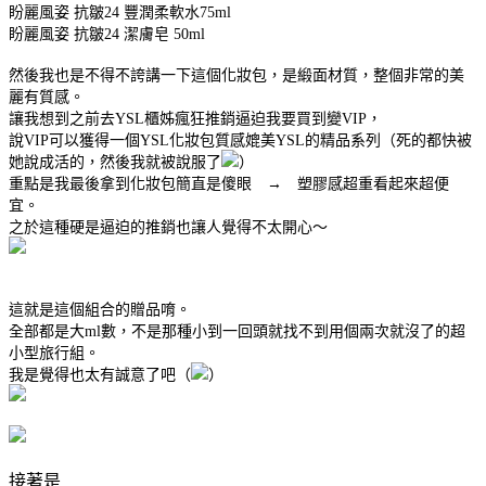
盼麗風姿 抗皺24 豐潤柔軟水75ml
盼麗風姿 抗皺24 潔膚皂 50ml
然後我也是不得不誇講一下這個化妝包，是緞面材質，整個非常的美
麗有質感。
讓我想到之前去YSL櫃姊瘋狂推銷逼迫我要買到變VIP，
說VIP可以獲得一個YSL化妝包質感媲美YSL的精品系列（死的都快被
她說成活的，然後我就被說服了
）
重點是我最後拿到化妝包簡直是傻眼 → 塑膠感超重看起來超便
宜。
之於這種硬是逼迫的推銷也讓人覺得不太開心～
這就是這個組合的贈品唷。
全部都是大ml數，不是那種小到一回頭就找不到用個兩次就沒了的超
小型旅行組。
我是覺得也太有誠意了吧（
）
接著是