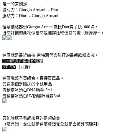
唯一的差別是
遮瑕力：Giorgio Armani ﹥Dior
服貼力：Dior ﹥Giorgio Armani
但是價格部份Giorgio Armani就比Dior貴了快1000塊，
既然評價如此相似當然是選擇比較便宜的啦（厚厚厚～）
這個就是最近綺拉·奈特莉代言強打的最新款粉底液。
Dior輕透光裸膚粉底液
NT1530
（九折）
這個我沒有買組合，直接買單品。
旁邊兩個是贈送的小試用品
雪精靈冰透白DNA精華 5ml
雪精靈冰透白UV防曬隔離霜5ml
只能說瓶子看起來真的是超級美
（沒有錯！女生就是這麼膚淺完全就是會被外表吸引）