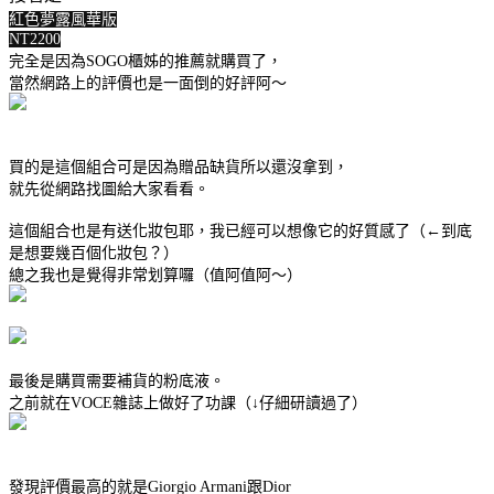
紅色夢露風華版
NT2200
完全是因為SOGO櫃姊的推薦就購買了，
當然網路上的評價也是一面倒的好評阿～
買的是這個組合可是因為贈品缺貨所以還沒拿到，
就先從網路找圖給大家看看。
這個組合也是有送化妝包耶，我已經可以想像它的好質感了（←到底
是想要幾百個化妝包？）
總之我也是覺得非常划算囉（值阿值阿～）
最後是購買需要補貨的粉底液。
之前就在VOCE雜誌上做好了功課（↓仔細研讀過了）
發現評價最高的就是Giorgio Armani跟Dior