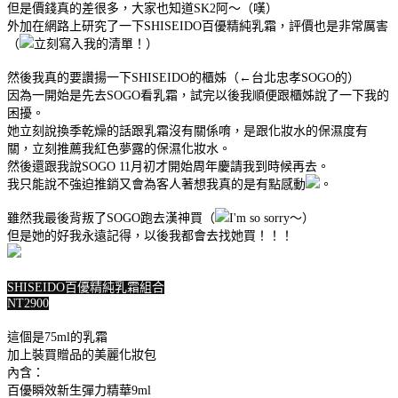
但是價錢真的差很多，大家也知道SK2阿～（嘆）
外加在網路上研究了一下SHISEIDO百優精純乳霜，評價也是非常厲害
（
立刻寫入我的清單！
）
然後我真的要讚揚一下SHISEIDO的櫃姊（←台北忠孝SOGO的）
因為一開始是先去SOGO看乳霜，試完以後我順便跟櫃姊說了一下我的
困擾。
她立刻說換季乾燥的話跟乳霜沒有關係唷，是跟化妝水的保濕度有
關，立刻推薦我紅色夢露的保濕化妝水。
然後還跟我說SOGO 11月初才開始周年慶請我到時候再去。
我只能說不強迫推銷又會為客人著想我真的是有點感動
。
雖然我最後背叛了SOGO跑去漢神買（
I'm so sorry～）
但是她的好我永遠記得，以後我都會去找她買！！！
SHISEIDO百優精純乳霜組合
NT2900
這個是75ml的乳霜
加上裝買贈品的美麗化妝包
內含：
百優瞬效新生彈力精華9ml