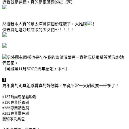
近看就是這樣，真的是很薄透的妝（喜）
然後我本人真的是太滿意這個粉底液了，大推阿
！
快去買吧剛好缺底妝的少女們～！！！！
另外還有兩樣也是存在我的慾望清單裡一直對我眨眼睛等著我帶她
們回家，
（可能等11月SOGO周年慶吧，乖～）
１
周年慶的刷具組感覺真的好划算，畢竟平常一支刷就要一千多了！
英倫塗鴉刷具包組進階刷具
#187
時尚專業鬆粉刷
#130
專業粉霜刷
#286
專業調色刷
#282
專業暈色刷
藝術家刷具包