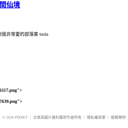
的林間仙境
說到我非常愛的部落客 tuula
96117.png">
97639.png">
© 2026
PIXNET
｜
文章與圖片權利屬原作者所有
｜
隱私權政策
｜
服務聲明